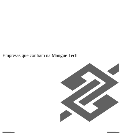
Sugerido por Crab.AI
Escopo 1
Combustão móvel
Diesel comercial
confiança
98
%
Empresas que confiam na Mangue Tech