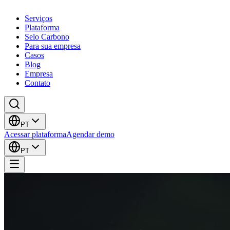
Serviços
Plataforma
Selo Carbono
Para sua empresa
Casos
Blog
Empresa
Contato
PT
Acessar plataforma
Agendar demo
PT