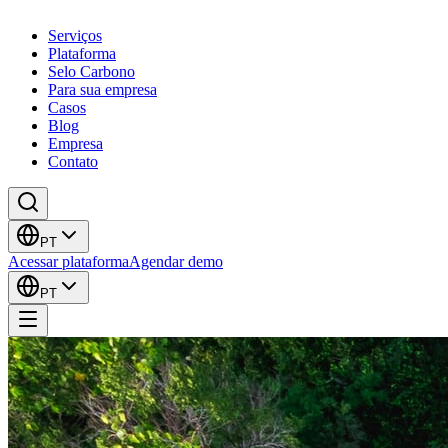
Serviços
Plataforma
Selo Carbono
Para sua empresa
Casos
Blog
Empresa
Contato
PT
Acessar plataforma
Agendar demo
PT