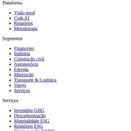
Plataforma
Visão geral
Crab.AI
Relatórios
Metodologia
Segmentos
Financeiro
Indústria
Construção civil
Agronegócio
Energia
Mineração
Transporte & Logística
Varejo
Serviços
Serviços
Inventário GHG
Descarbonização
Materialidade ESG
Relatórios ESG