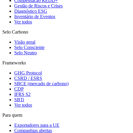
Compensação REDD+
Gestão de Riscos e Crises
Diagnóstico ESG
Inventário de Eventos
Ver todos
Selo Carbono
Visão geral
Selo Consciente
Selo Neutro
Frameworks
GHG Protocol
CSRD / ESRS
SBCE (mercado de carbono)
CDP
IFRS S2
SBTi
Ver todos
Para quem
Exportadores para a UE
Companhias abertas