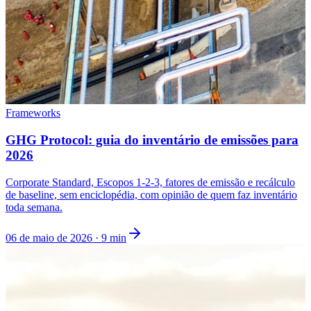
Frameworks
GHG Protocol: guia do inventário de emissões para
2026
Corporate Standard, Escopos 1-2-3, fatores de emissão e recálculo
de baseline, sem enciclopédia, com opinião de quem faz inventário
toda semana.
06 de maio de 2026
·
9
min