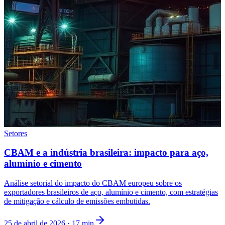
Setores
CBAM e a indústria brasileira: impacto para aço,
alumínio e cimento
Análise setorial do impacto do CBAM europeu sobre os
exportadores brasileiros de aço, alumínio e cimento, com estratégias
de mitigação e cálculo de emissões embutidas.
25 de abril de 2026
·
17
min