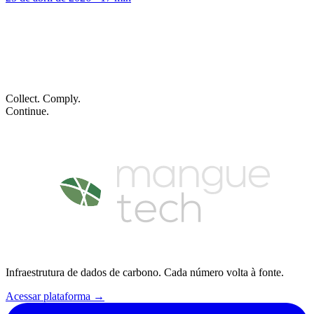
Escopo 1 intensivo, Escopo 3 complexo. Resolvemos
os dois
Agendar demo
Ver casos
Collect. Comply.
Continue.
Infraestrutura de dados de carbono. Cada número volta à fonte.
Acessar plataforma
→