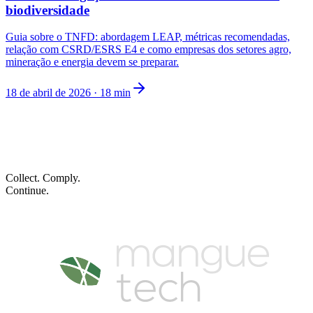
biodiversidade
Guia sobre o TNFD: abordagem LEAP, métricas recomendadas,
relação com CSRD/ESRS E4 e como empresas dos setores agro,
mineração e energia devem se preparar.
18 de abril de 2026
·
18
min
Cada framework merece a sua trilha auditável.
Agendar demo
Collect. Comply.
Continue.