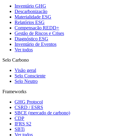
Inventário GHG
Descarbonização
Materialidade ESG
Relatórios ESG
Compensação REDD+
Gestão de Riscos e Crises
Diagnóstico ESG
Inventário de Eventos
Ver todos
Selo Carbono
Visão geral
Selo Consciente
Selo Neutro
Frameworks
GHG Protocol
CSRD / ESRS
SBCE (mercado de carbono)
CDP
IFRS S2
SBTi
Ver todos