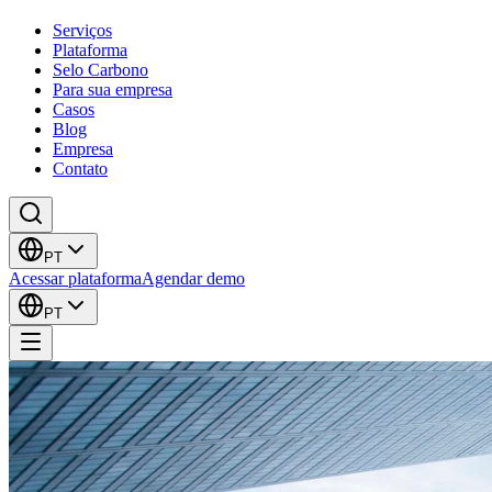
Serviços
Plataforma
Selo Carbono
Para sua empresa
Casos
Blog
Empresa
Contato
PT
Acessar plataforma
Agendar demo
PT