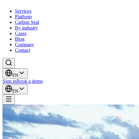
Services
Platform
Carbon Seal
By industry
Cases
Blog
Company
Contact
EN
Sign in
Book a demo
EN