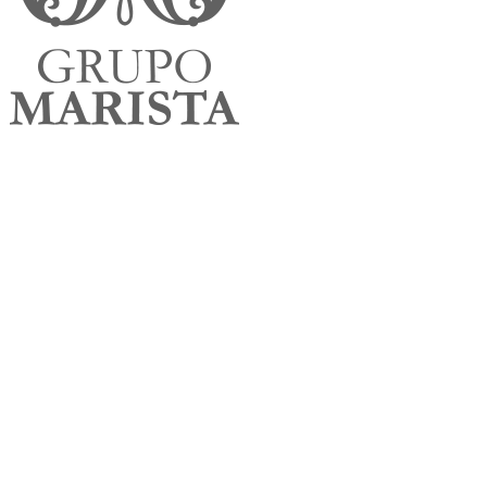
ao relatório.
Fase
01
O que entra
Definimos junto com você quais empresas e operações fazem parte
do inventário. Sem isso, qualquer cálculo depois é discutível.
Evita
Esquecer uma filial e descobrir só na auditoria.