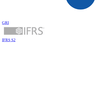
GRI
IFRS S2
Seu nome
E-mail corporativo
Baixar guia